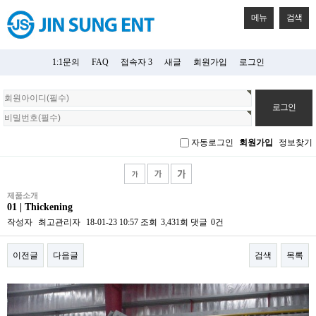
메뉴
검색
1:1문의
FAQ
접속자 3
새글
회원가입
로그인
회
원
로
그
자동로그인
회원가입
정보찾기
인
제품소개
01 | Thickening
작성자
최고관리자
18-01-23 10:57
조회
3,431회
댓글
0건
이전글
다음글
검색
목록
본문